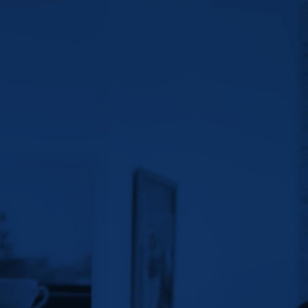
Pro
Inicio
Soluciones
Productos
Planes
Contacto
Blog
En Bloobit te ofrecemos más que
el cómputo flexible que mejor s
¿Quieres saber más sob
todos los beneficios que
obtendrás con nosotros