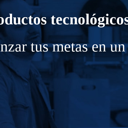
oductos tecnológico
,
anzar tus metas en un
.com