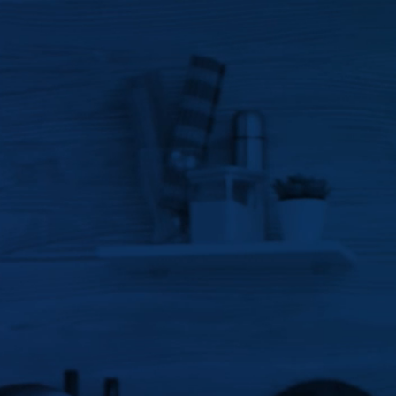
ductos
pensados e
 equipos,
e adecúa a tus necesidades
re
?
Introduce el código de seguridad
(Distingue mayúsculas de minúsculas).